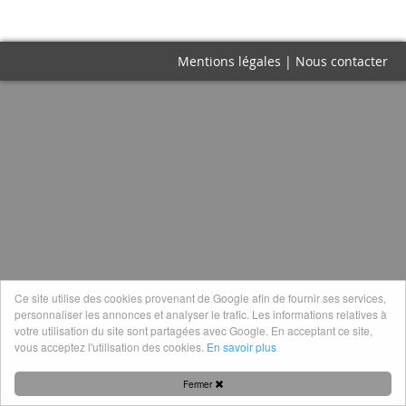
Mentions légales
|
Nous contacter
Ce site utilise des cookies provenant de Google afin de fournir ses services,
personnaliser les annonces et analyser le trafic. Les informations relatives à
votre utilisation du site sont partagées avec Google. En acceptant ce site,
vous acceptez l'utilisation des cookies.
En savoir plus
Fermer