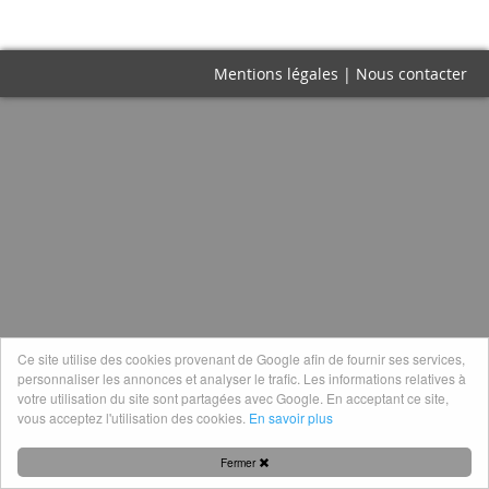
Mentions légales
|
Nous contacter
Ce site utilise des cookies provenant de Google afin de fournir ses services,
personnaliser les annonces et analyser le trafic. Les informations relatives à
votre utilisation du site sont partagées avec Google. En acceptant ce site,
vous acceptez l'utilisation des cookies.
En savoir plus
Fermer