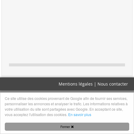
Mentions légales
|
Nous contacter
Ce site utilise des cookies provenant de Google afin de fournir ses services,
personnaliser les annonces et analyser le trafic. Les informations relatives à
votre utilisation du site sont partagées avec Google. En acceptant ce site,
vous acceptez l'utilisation des cookies.
En savoir plus
Fermer