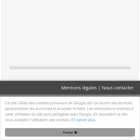
Mentions légales
|
Nous contacter
Ce site utilise des cookies provenant de Google afin de fournir ses services,
personnaliser les annonces et analyser le trafic. Les informations relatives à
votre utilisation du site sont partagées avec Google. En acceptant ce site,
vous acceptez l'utilisation des cookies.
En savoir plus
Fermer