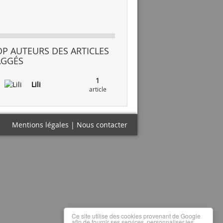
OP AUTEURS DES ARTICLES
AGGÉS
1
Lili
article
Mentions légales
|
Nous contacter
Ce site utilise des cookies provenant de Google
afin de fournir ses services, personnaliser les