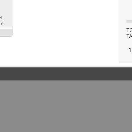
et
re.
T
T
1