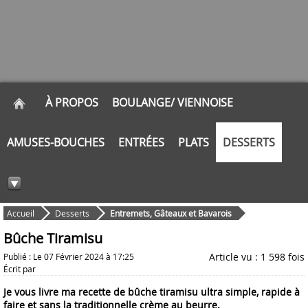
À PROPOS
BOULANGE/ VIENNOISE
AMUSES-BOUCHES
ENTRÉES
PLATS
DESSERTS
Accueil
Desserts
Entremets, Gâteaux et Bavarois
Bûche Tiramisu
Article vu : 1 598 fois
Publié : Le 07 Février 2024 à 17:25
Écrit par
Je vous livre ma recette de bûche tiramisu ultra simple, rapide à
faire et sans la traditionnelle crème au beurre.