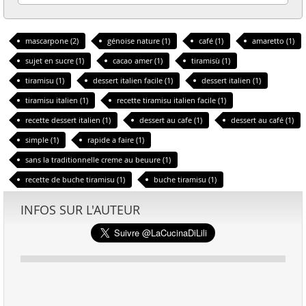
mascarpone (2)
génoise nature (1)
café (1)
amaretto (1)
sujet en sucre (1)
cacao amer (1)
tiramisù (1)
tiramisu (1)
dessert italien facile (1)
dessert italien (1)
tiramisu italien (1)
recette tiramisu italien facile (1)
recette dessert italien (1)
dessert au cafe (1)
dessert au café (1)
simple (1)
rapide a faire (1)
sans la traditionnelle creme au beuure (1)
recette de buche tiramisu (1)
buche tiramisu (1)
INFOS SUR L'AUTEUR