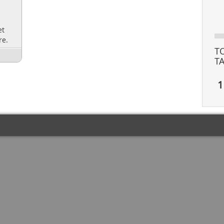
et
re.
T
T
1