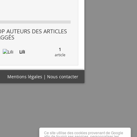
OP AUTEURS DES ARTICLES
AGGÉS
1
Lili
article
Mentions légales
|
Nous contacter
Ce site utilise des cookies provenant de Google
afin de fournir ses services, personnaliser les