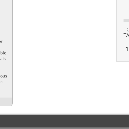
T
s
T
er
1
able
ais
vous
ssi