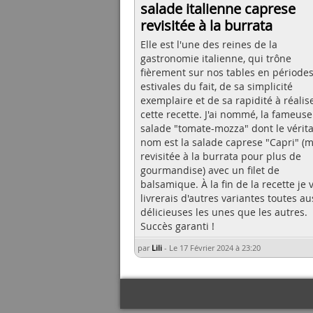
salade italienne caprese
revisitée à la burrata
Elle est l'une des reines de la
gastronomie italienne, qui trône
fièrement sur nos tables en période
estivales du fait, de sa simplicité
exemplaire et de sa rapidité à réalis
cette recette. J'ai nommé, la fameuse
salade "tomate-mozza" dont le vérit
nom est la salade caprese "Capri" (m
revisitée à la burrata pour plus de
gourmandise) avec un filet de
balsamique. À la fin de la recette je 
livrerais d'autres variantes toutes au
délicieuses les unes que les autres.
Succès garanti !
par
Lili
-
Le 17 Février 2024 à 23:20