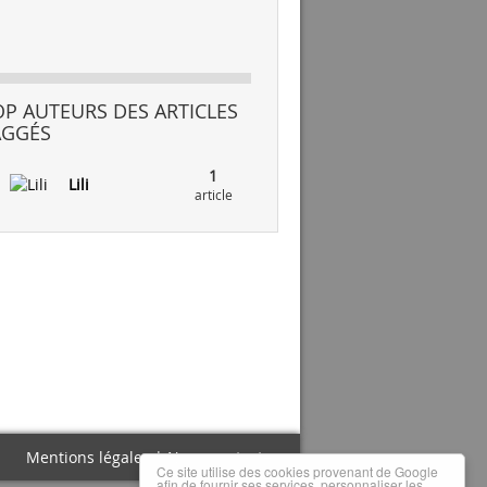
OP AUTEURS DES ARTICLES
AGGÉS
1
Lili
article
Mentions légales
|
Nous contacter
Ce site utilise des cookies provenant de Google
afin de fournir ses services, personnaliser les