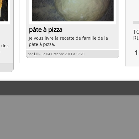
pâte à pizza
T
R
Je vous livre la recette de famille de la
pâte à pizza.
r des
1
à
par
Lili
-
Le 04 Octobre 2011 à 17:20