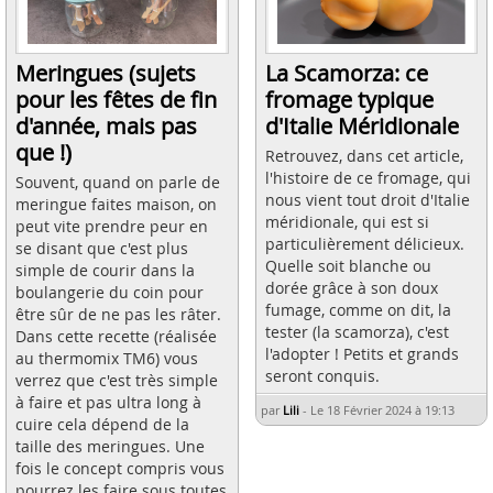
Meringues (sujets
La Scamorza: ce
pour les fêtes de fin
fromage typique
d'année, mais pas
d'Italie Méridionale
que !)
Retrouvez, dans cet article,
l'histoire de ce fromage, qui
Souvent, quand on parle de
nous vient tout droit d'Italie
meringue faites maison, on
méridionale, qui est si
peut vite prendre peur en
particulièrement délicieux.
se disant que c'est plus
Quelle soit blanche ou
simple de courir dans la
dorée grâce à son doux
boulangerie du coin pour
fumage, comme on dit, la
être sûr de ne pas les râter.
tester (la scamorza), c'est
Dans cette recette (réalisée
l'adopter ! Petits et grands
au thermomix TM6) vous
seront conquis.
verrez que c'est très simple
à faire et pas ultra long à
par
Lili
-
Le 18 Février 2024 à 19:13
cuire cela dépend de la
taille des meringues. Une
fois le concept compris vous
pourrez les faire sous toutes