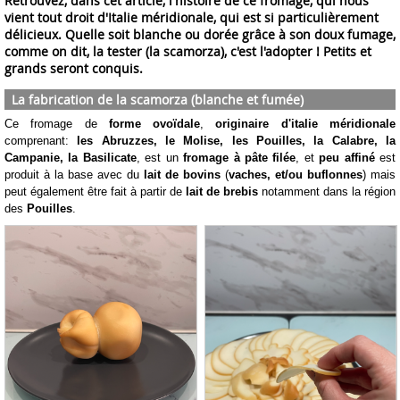
Retrouvez, dans cet article, l'histoire de ce fromage, qui nous
vient tout droit d'Italie méridionale, qui est si particulièrement
délicieux. Quelle soit blanche ou dorée grâce à son doux fumage,
comme on dit, la tester (la scamorza), c'est l'adopter ! Petits et
grands seront conquis.
La fabrication de la scamorza (blanche et fumée)
Ce fromage de
forme ovoïdale
,
originaire d'italie méridionale
comprenant:
les Abruzzes, le Molise, les Pouilles, la Calabre, la
Campanie, la Basilicate
, est un
fromage à pâte filée
, et
peu affiné
est
produit à la base avec du
lait de bovins
(
vaches, et/ou buflonnes
) mais
peut également être fait à partir de
lait de brebis
notamment dans la région
des
Pouilles
.