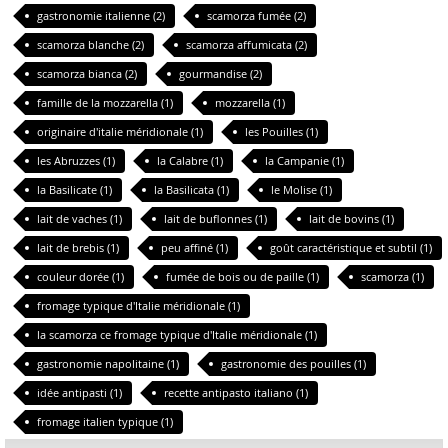
gastronomie italienne (2)
scamorza fumée (2)
scamorza blanche (2)
scamorza affumicata (2)
scamorza bianca (2)
gourmandise (2)
famille de la mozzarella (1)
mozzarella (1)
originaire d'italie méridionale (1)
les Pouilles (1)
les Abruzzes (1)
la Calabre (1)
la Campanie (1)
la Basilicate (1)
la Basilicata (1)
le Molise (1)
lait de vaches (1)
lait de buflonnes (1)
lait de bovins (1)
lait de brebis (1)
peu affiné (1)
goût caractéristique et subtil (1)
couleur dorée (1)
fumée de bois ou de paille (1)
scamorza (1)
fromage typique d'Italie méridionale (1)
la scamorza ce fromage typique d'Italie méridionale (1)
gastronomie napolitaine (1)
gastronomie des pouilles (1)
idée antipasti (1)
recette antipasto italiano (1)
fromage italien typique (1)