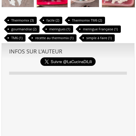
Thermomix (3)
facile (2)
Thermomix TM6 (2)
gourmandise (2)
meringues (1)
meringue Française (1)
TM6 (1)
recette au thermomix (1)
simple à faire (1)
INFOS SUR L'AUTEUR