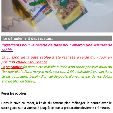
Le déroulement des recettes:
Ingrédients pour la recette de base pour environ une 40aines de
sablés:
La cuisson de la pâte sablée a été réalisée à l'aide d'un four en
position
chaleur tournante
.
(
la pâte a été réalisée à l'aide d'un robot pâtissier muni du
La préparation:
"batteur plat", d'une maryse mais c'est tout à fait réalisable à la main dans
ce cas vous aurez besoin d'un cul-de-poule, d'une maryse, de vos doigts
)
et d'un plan de travail
.
Peser les poudres.
Dans la cuve du robot, à l'aide du batteur plat, mélanger le beurre avec le
sucre glace sur la vitesse 2 jusqu'à ce que la préparation devienne crémeuse.