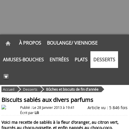
À PROPOS
BOULANGE/ VIENNOISE
AMUSES-BOUCHES
ENTRÉES
PLATS
DESSERTS
Accueil
Desserts
Bûches et biscuits de fin d'année
Biscuits sablés aux divers parfums
Article vu : 5 846 fois
Publié : Le 28 Janvier 2013 à 19:41
Écrit par
Lili
Voici ma recette de sablés à la fleur d'oranger, au citron vert,
fourrés au choco-noisette, et enfin nappés au choco-coco.