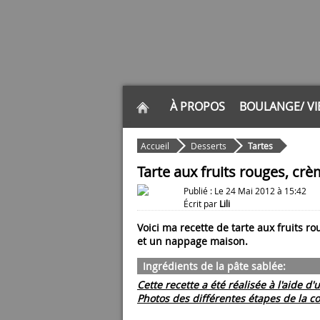
À PROPOS
BOULANGE/ VI
Accueil
Desserts
Tartes
Tarte aux fruits rouges, cr
Publié : Le 24 Mai 2012 à 15:42
Écrit par
Lili
Voici ma recette de tarte aux fruits r
et un nappage maison.
Ingrédients de la pâte sablée:
Cette recette a été réalisée à l'aide d'
Photos des différentes étapes de la con