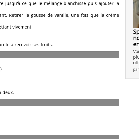
cre jusqu'à ce que le mélange blanchisse puis ajouter la
ant. Retirer la gousse de vanille, une fois que la crème
ettant vivement.
Sp
no
en
rête à recevoir ses fruits.
Vo
pl
of
)
pa
en deux.