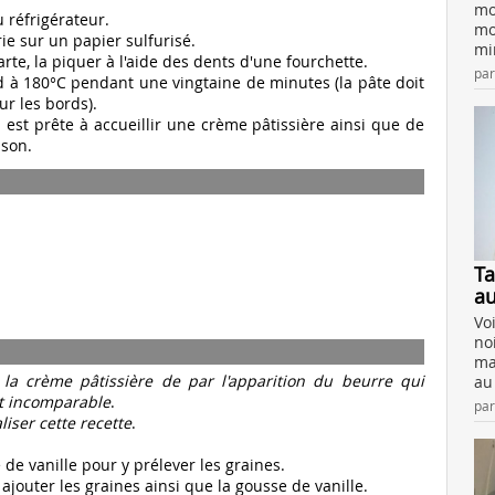
mo
u réfrigérateur.
mo
rie sur un papier sulfurisé.
mir
te, la piquer à l'aide des dents d'une fourchette.
pa
 à 180°C pendant une vingtaine de minutes (la pâte doit
ur les bords).
ui est prête à accueillir une crème pâtissière ainsi que de
ison.
Ta
au
Vo
no
ma
 la crème pâtissière de par l'apparition du beurre qui
au
t incomparable
.
pa
liser cette recette
.
de vanille pour y prélever les graines.
y ajouter les graines ainsi que la gousse de vanille.