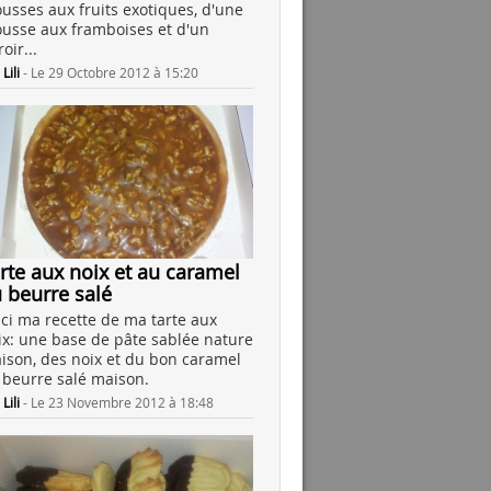
usses aux fruits exotiques, d'une
usse aux framboises et d'un
oir...
r
Lili
-
Le 29 Octobre 2012 à 15:20
rte aux noix et au caramel
 beurre salé
ici ma recette de ma tarte aux
ix: une base de pâte sablée nature
ison, des noix et du bon caramel
 beurre salé maison.
r
Lili
-
Le 23 Novembre 2012 à 18:48